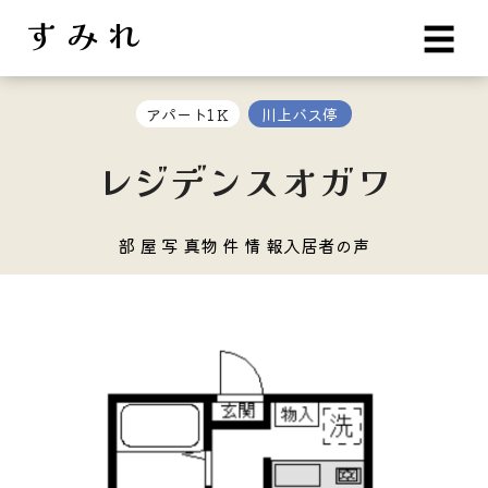
す み れ
☰
アパート1Ｋ
川上バス停
レジデンスオガワ
部 屋 写 真
物 件 情 報
入居者の声