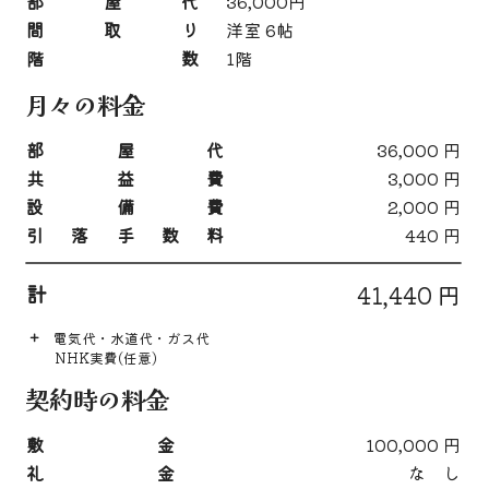
部屋代
36,000円
間取り
洋室 6帖
階数
1階
月々の料金
部屋代
36,000 円
共益費
3,000 円
設備費
2,000 円
引落手数料
440 円
計
41,440 円
＋
電気代・水道代・ガス代
NHK実費(任意)
契約時の料金
敷金
100,000 円
礼金
な し