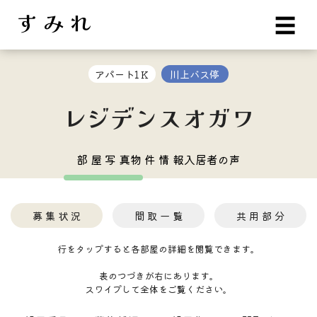
す み れ
☰
アパート1Ｋ
川上バス停
レジデンスオガワ
部 屋 写 真
物 件 情 報
入居者の声
募 集 状 況
間 取 一 覧
共 用 部 分
行をタップすると各部屋の詳細を閲覧できます。
表のつづきが右にあります。
スワイプして全体をご覧ください。