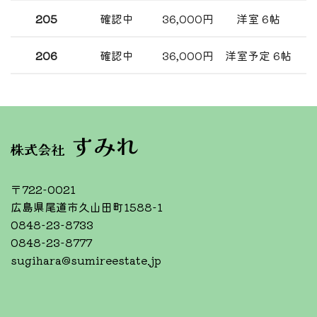
205
確認中
36,000円
洋室 6帖
206
確認中
36,000円
洋室予定 6帖
101号室
102号室
36,000円/月
36,000円/月
すみれ
株式会社
103号室
105号室
36,000円/月
36,000円/月
〒722-0021
106号室
201号室
広島県尾道市久山田町1588-1
36,000円/月
36,000円/月
0848-23-8733
0848-23-8777
202号室
203号室
sugihara@sumireestate.jp
36,000円/月
36,000円/月
205号室
206号室
36,000円/月
36,000円/月