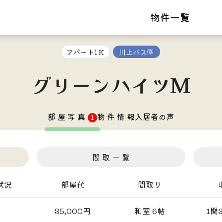
物件一覧
アパート1Ｋ
川上バス停
グリーンハイツＭ
部 屋 写 真
物 件 情 報
入居者の声
1
間 取 一 覧
状況
部屋代
間取り
35,000円
和室 6帖
1間