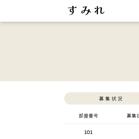
す み れ
募 集 状 況
部屋番号
募集
101