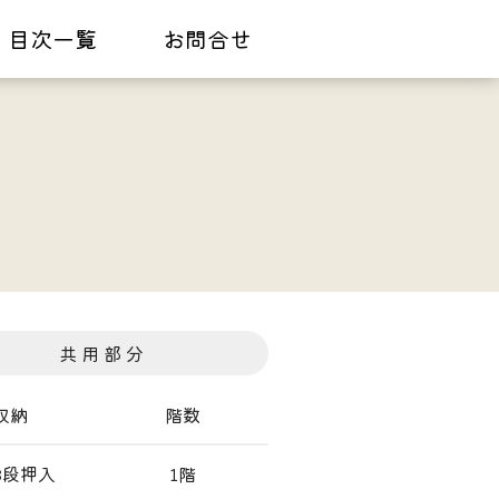
目次一覧
お問合せ
共 用 部 分
収納
階数
3段押入
1階