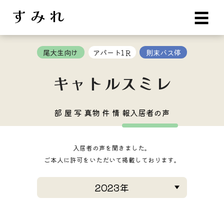
す み れ
☰
尾大生向け
アパート1Ｒ
則末バス停
キャトルスミレ
部 屋 写 真
物 件 情 報
入居者の声
入居者の声を聞きました。
ご本人に許可をいただいて掲載しております。