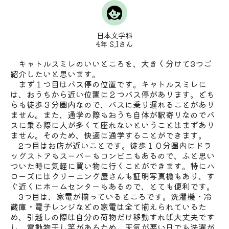
日本文学科
4年 S.Iさん
キャトルスミレのいいところを、大きく分けて3つご
紹介したいと思います。
まず１つ目はバス停の位置です。キャトルスミレに
は、おうちから近い位置に２つバス停があります。どち
らも徒歩３分圏内なので、バスに乗り遅れることがあり
ません。また、通学の際もおうち自体が駅寄りなのでバ
スに乗る際に人が多くて座れないということはまずあり
ません。そのため、快適に通学することができます。
2つ目はお店が近いことです。徒歩１０分圏内にドラ
ッグストアもスーパーもコンビニもあるので、ふと思い
ついた時に気軽に買い物に行くことができます。特にハ
ローズにはクリーニング屋さんも証明写真機もあり、す
ぐ近くにホームセンターもあるので、とても便利です。
3つ目は、家電が揃っているところです。洗濯機・冷
蔵庫・電子レンジなどの家電は全て揃えられているた
め、引越しの際は自分の荷物だけ移動すれば大丈夫です
し、電動物干し竿があるため、天気が悪い日でも洗濯が